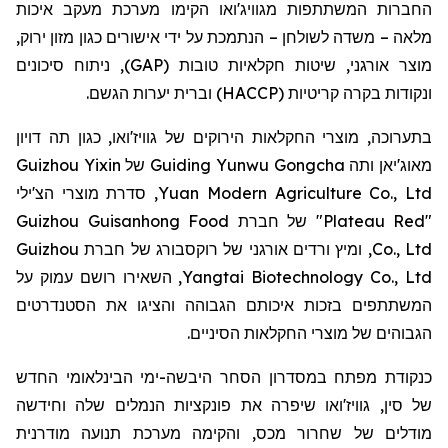
החברות המשתתפות מגוויג'ואו הקימו מערכת מעקב איכות
מלאה – משדה לשולחן – הנתמכת על ידי אישורים כגון מזון ירוק,
מוצר אורגני, שיטות חקלאיות טובות (GAP), ניתוח סיכונים
ונקודות בקרה קריטיות (HACCP) וברית יערות הגשם.
בתערוכה, מוצרי החקלאות הירוקים של גוויז'ואו, כגון תה דויון
Guizhou Yixin
מאוג'יאן ותה Guiding Yunwu Gongcha של
, סדרת מוצרי הצ'ילי
Yuan Modern Agriculture Co., Ltd
"Plateau Red" של חברת Guizhou Guisanhong Food
Co., Ltd, ומיץ ורדים אורגני של רוקסבורג של חברת Guizhou
Yangtai Biotechnology Co., Ltd, השאירו רושם עמוק על
המשתתפים בזכות איכותם הגבוהה והציגו את הסטנדרטים
הגבוהים של מוצרי החקלאות הסיניים.
כנקודת מפתח במסדרון הסחר היבשה-ימי הבינלאומי החדש
של סין, גוויז'ואו שיפרה את פונקציות הנמלים שלה וחידשה
מודלים של שחרור מכס, והקימה מערכת תנועה מודרנית