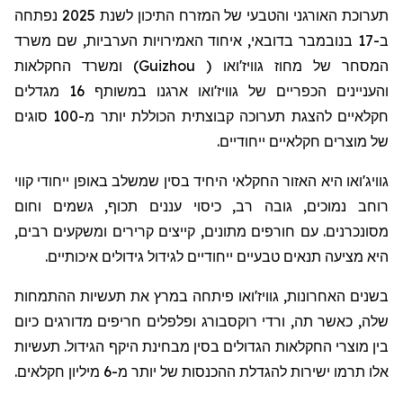
תערוכת האורגני והטבעי של המזרח התיכון לשנת 2025 נפתחה
ב-17 בנובמבר בדובאי, איחוד האמירויות הערביות, שם משרד
) ומשרד החקלאות
Guizhou
המסחר של מחוז גוויז'ואו (
והעניינים הכפריים של גוויז'ואו ארגנו במשותף 16 מגדלים
חקלאיים להצגת תערוכה קבוצתית הכוללת יותר מ-100 סוגים
של מוצרים חקלאיים ייחודיים.
גוויג'ואו היא האזור החקלאי היחיד בסין שמשלב באופן ייחודי קווי
רוחב נמוכים, גובה רב, כיסוי עננים תכוף, גשמים וחום
מסונכרנים. עם חורפים מתונים, קייצים קרירים ומשקעים רבים,
היא מציעה תנאים טבעיים ייחודיים לגידול גידולים איכותיים.
בשנים האחרונות, גוויז'ואו פיתחה במרץ את תעשיות ההתמחות
שלה, כאשר תה, ורדי רוקסבורג ופלפלים חריפים מדורגים כיום
בין מוצרי החקלאות הגדולים בסין מבחינת היקף הגידול. תעשיות
אלו תרמו ישירות להגדלת ההכנסות של יותר מ-6 מיליון חקלאים.