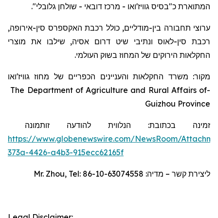
המתוארת כ"בסיס גוויז'ואו - מרכז דובאי - שולחן גלובלי".
ערוצי תחבורה בין-מודליים, כולל רכבת האקספרס סין-אירופה,
רכבת סין-לאוס ונתיבי שיט דרום אסיה, שילבו את מוצרי
החקלאות הירוקים של המחוז בשוק העולמי.
מקור: משרד החקלאות והעניינים הכפריים של מחוז גוויז'ואו
The Department of Agriculture and Rural Affairs of
-
Guizhou Province
זמינה בכתובת:
הנלווית להודעה זו
תמונה
https://www.globenewswire.com/NewsRoom/Attachm
373a-4426-a4b3-915ecc62165f
Mr. Zhou, Tel: 86-10-63074558
ליצירת קשר – מדיה:
Legal Disclaimer: