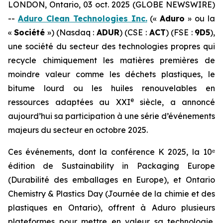
LONDON, Ontario, 03 oct. 2025 (GLOBE NEWSWIRE)
--
Aduro Clean Technologies Inc.
(«
Aduro
» ou la
«
Société
») (Nasdaq :
ADUR
) (CSE :
ACT
) (FSE :
9D5
),
une société du secteur des technologies propres qui
recycle chimiquement les matières premières de
moindre valeur comme les déchets plastiques, le
bitume lourd ou les huiles renouvelables en
e
ressources adaptées au XXI
siècle, a annoncé
aujourd’hui sa participation à une série d’événements
majeurs du secteur en octobre 2025.
Ces événements, dont la conférence K 2025, la 10ᵉ
édition de Sustainability in Packaging Europe
(Durabilité des emballages en Europe), et Ontario
Chemistry & Plastics Day (Journée de la chimie et des
plastiques en Ontario), offrent à Aduro plusieurs
plateformes pour mettre en valeur sa technologie,