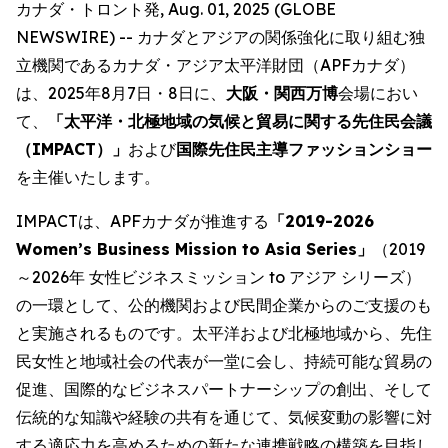
カナダ・トロント発, Aug. 01, 2025 (GLOBE
NEWSWIRE) -- カナダとアジアの関係強化に取り組む独
立機関であるカナダ・アジア太平洋財団（APFカナダ）
は、2025年8月7日・8日に、
大阪・関西万博
会場におい
て、
「太平洋・北極地域の気候と貿易に関する先住民会議
（IMPACT）」
および
国際先住民主導ファッションショー
を主催いたします。
IMPACTは、APFカナダが推進する
「2019-2026
Women’s Business Mission to Asia Series」
（2019
～2026年 女性ビジネスミッション to アジア シリーズ）
の一環として、公的機関および民間企業からのご支援のも
と実施されるものです。太平洋および北極地域から、先住
民女性と地域社会の代表が一堂に会し、持続可能な貿易の
促進、国際的なビジネスパートナーシップの創出、そして
伝統的な知識や経験の共有を通じて、気候変動の影響に対
する適応力を高めるための新たな連携戦略の構築を目指し