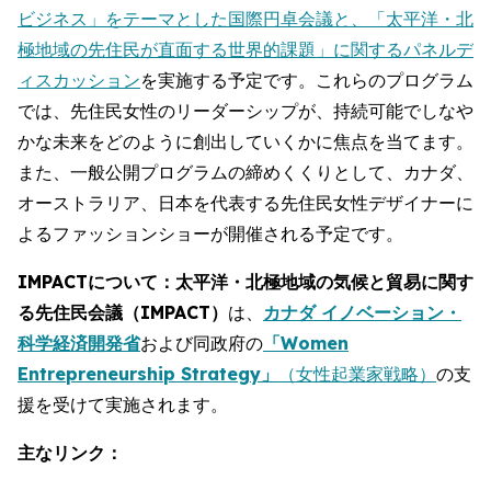
ビジネス」をテーマとした国際円卓会議と、「太平洋・北
極地域の先住民が直面する世界的課題」に関するパネルデ
ィスカッション
を実施する予定です。これらのプログラム
では、先住民女性のリーダーシップが、持続可能でしなや
かな未来をどのように創出していくかに焦点を当てます。
また、一般公開プログラムの締めくくりとして、カナダ、
オーストラリア、日本を代表する先住民女性デザイナーに
よるファッションショーが開催される予定です。
IMPACTについて：太平洋・北極地域の気候と貿易に関す
る先住民会議（IMPACT）
は、
カナダ イノベーション・
科学経済開発省
および同政府の
「Women
Entrepreneurship Strategy」
（女性起業家戦略）
の支
援を受けて実施されます。
主なリンク：